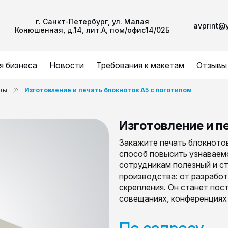
г. Санкт-Петербург, ул. Малая
avprint@
Конюшенная, д.14, лит.А, пом/офис14/02Б
я бизнеса
Новости
Требования к макетам
Отзывы
ты
Изготовление и печать блокнотов А5 с логотипом
Изготовление и п
Закажите печать блокното
способ повысить узнаваем
сотрудникам полезный и с
производства: от разработ
скрепления. Он станет пос
совещаниях, конференциях 