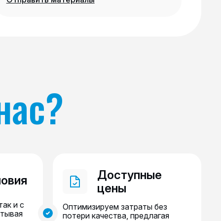
нас?
Доступные
ловия
цены
так и с
Оптимизируем затраты без
итывая
потери качества, предлагая