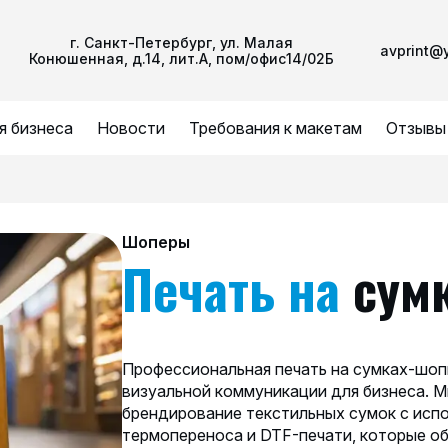
г. Санкт-Петербург, ул. Малая
avprint@
Конюшенная, д.14, лит.А, пом/офис14/02Б
я бизнеса
Новости
Требования к макетам
Отзывы
Шоперы
Печать на
сумк
Профессиональная печать на сумках-шоп
визуальной коммуникации для бизнеса. 
брендирование текстильных сумок с исп
термопереноса и DTF-печати, которые о