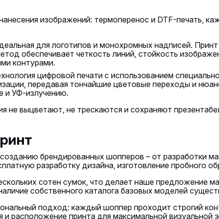
анесения изображений: термоперенос и DTF-печать, ка
идеальная для логотипов и монохромных надписей. Принт 
етод обеспечивает четкость линий, стойкость изображе
ими контурами.
 технология цифровой печати с использованием специальн
ации, передавая тончайшие цветовые переходы и нюансы
е и УФ-излучению.
я не выцветают, не трескаются и сохраняют презентабе
принт
 созданию брендированных шопперов – от разработки ма
платную разработку дизайна, изготовление пробного обр
ескольких сотен сумок, что делает наше предложение м
а наличие собственного каталога базовых моделей сущес
нальный подход: каждый шоппер проходит строгий конт
 и расположение принта для максимальной визуальной 