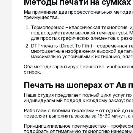
Методы печати на сумках
Мы применяем два профессиональных метода н
преимущества.
Термоперенос – классическая технология, 
под воздействием высокой температуры. М
для простых графических элементов с резк
DTF-печать (Direct To Film) – современная
многоцветные изображения высокой детализ
максимально устойчивым к истиранию, влаг
Оба метода гарантируют качество: изображени
стирок.
Печать на шоперах от Ав 
Наша студия предлагает полный цикл услуг по
индивидуальный подход к каждому заказу: бес
Работаем с любыми тиражами – от одной до н
позволяет выполнять заказы за 15-30 минут, 
Принципципиальное преимущество – профессио
подобрать оптимальную технологию нанесения