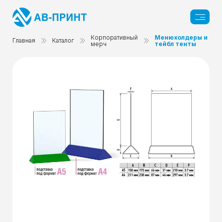
Корпоративный
Менюхолдеры и
Главная
Каталог
мерч
тейбл тенты