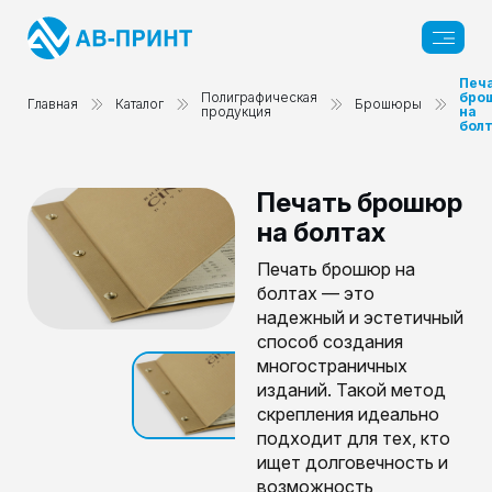
Печ
Полиграфическая
бро
Главная
Каталог
Брошюры
продукция
на
бол
Печать брошюр
на болтах
Печать брошюр на
болтах — это
надежный и эстетичный
способ создания
многостраничных
изданий. Такой метод
скрепления идеально
подходит для тех, кто
ищет долговечность и
возможность